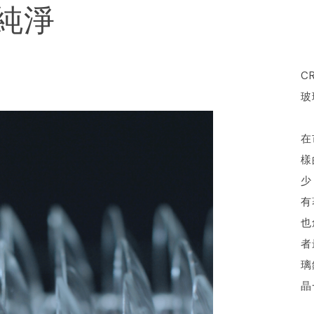
純淨
C
玻
在
樣
少
有
也
者
璃
晶