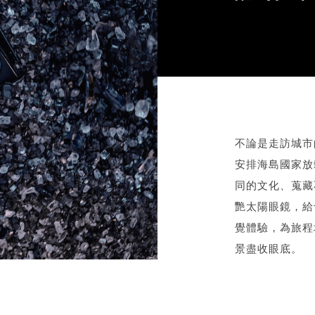
不論是走訪城市
安排海島國家放
同的文化、蒐藏
艷太陽眼鏡，給
覺體驗，為旅程
景盡收眼底。