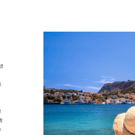
譜
，
顯
對
覺
你