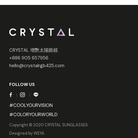
CRYSTAL 增艷太陽眼鏡
+886 905 657956
hello@crystalrgb425.com
FOLLOW US
#COOLYOURVISION
#COLORYOURWORLD
Copyright © 2020 CRYSTAL SUNGLASSES.
Designed by
WEYA