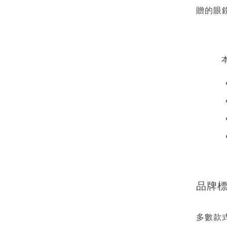
贈的眼
品牌
多數款