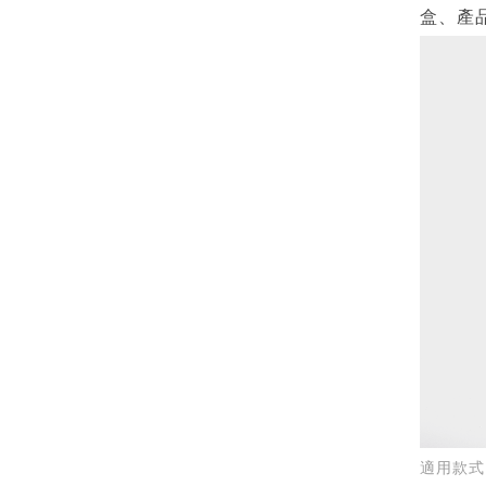
盒、產
適用款式_S