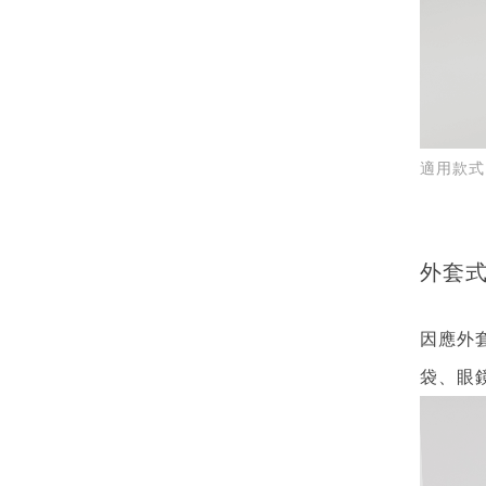
適用款式_
外套
因應外
袋、眼