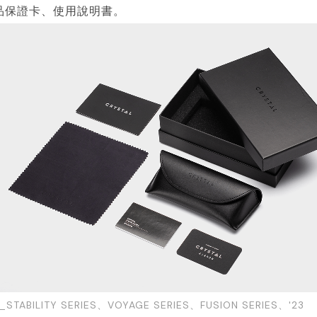
品保證卡、使用說明書。
TABILITY SERIES、VOYAGE SERIES、FUSION SERIES、'23