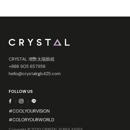
CRYSTAL 增艷太陽眼鏡
+886 905 657956
hello@crystalrgb425.com
FOLLOW US
#COOLYOURVISION
#COLORYOURWORLD
Copyright © 2020 CRYSTAL SUNGLASSES.