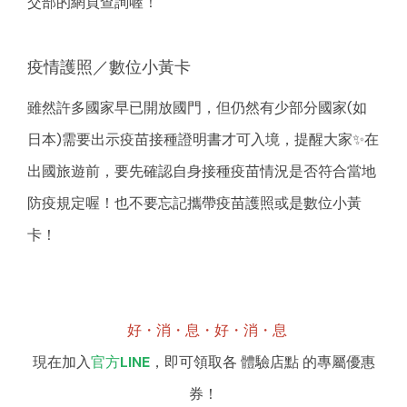
交部的網頁查詢喔！
疫情護照／數位小黃卡
雖然許多國家早已開放國門，但仍然有少部分國家(如
日本)需要出示疫苗接種證明書才可入境，提醒大家✨在
出國旅遊前，要先確認自身接種疫苗情況是否符合當地
防疫規定喔！也不要忘記攜帶疫苗護照或是數位小黃
卡！
好・消・息・好・消・息
現在加入
官方LINE
，即可領取各
體驗店點
的專屬優惠
券！