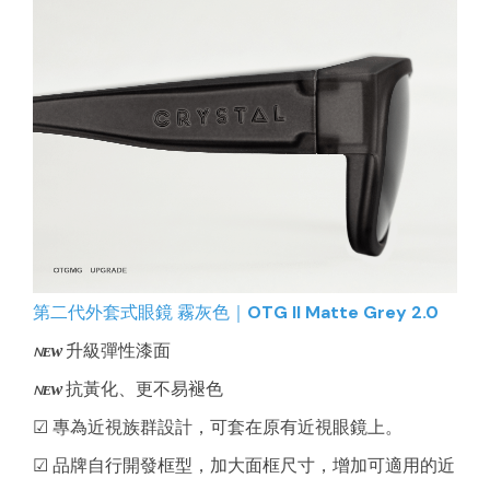
第二代外套式眼鏡 霧灰色｜OTG II Matte Grey 2.0
ɴᴇᴡ
升級彈性漆面
ɴᴇᴡ
抗黃化、更不易褪色
☑ 專為近視族群設計，可套在原有近視眼鏡上。
☑ 品牌自行開發框型，加大面框尺寸，增加可適用的近