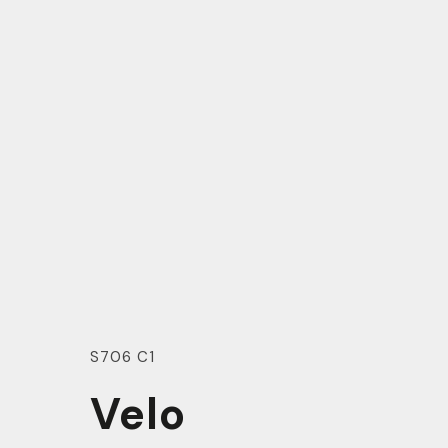
S706 C1
Velo