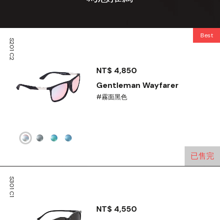
Best
S201 C2
seller
NT$ 4,850
Gentleman Wayfarer
#霧面黑色
已售完
S301 C1
NT$ 4,550