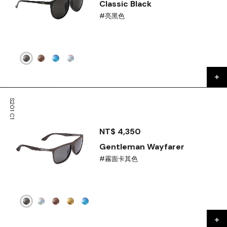
Classic Black
#亮黑色
S201 C1
NT$ 4,350
Gentleman Wayfarer
#霧面卡其色