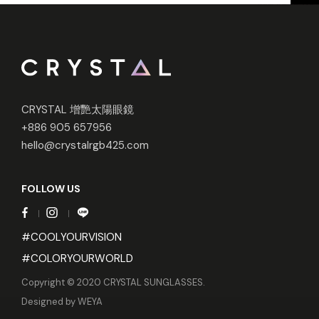
CRYSTAL 增艷太陽眼鏡
+886 905 657956
hello@crystalrgb425.com
FOLLOW US
#COOLYOURVISION
#COLORYOURWORLD
Copyright © 2020 CRYSTAL SUNGLASSES.
Designed by
WEYA