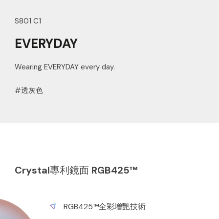
S801 C1
EVERYDAY
Wearing EVERYDAY every day.
#透灰色
Crystal專利鏡面 RGB425™
冥王星Pluto R425™
木星Jupiter R425™
RGB425™全彩增艷技術
R425™增艷技術
R425™增艷技術