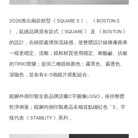
2026推出兩款框型《 SQUARE S 》、《 BOSTON S
》，延續品牌原有款式《 SQUARE 》 及 《 BOSTON 》
的設計，在細節處增加流線感，使整體設計線條像跑車
一樣更穩定、流暢；鏡框材質使用穩定、耐酸鹼、抗敏
的TR90塑膠；提供三種鏡框顏色：霧黑色、霧透色、
深咖色，並各有4-5個鏡片搭配組合。
鏡腳外側印製全新品牌語彙C字圖像LOGO，保持整體
乾淨俐落；鏡腳內側印製產品名稱並點綴紅色「S」字
樣代表《 STABILITY 》系列 。