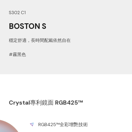
S302 C1
BOSTON S
穩定舒適，長時間配戴依然自在
#霧黑色
Crystal專利鏡面 RGB425™
冥王星Pluto R425™
水星Mercury R425™
地球Earth R425™
RGB425™全彩增艷技術
R425™增艷技術
R425™增艷技術
R425™增艷技術