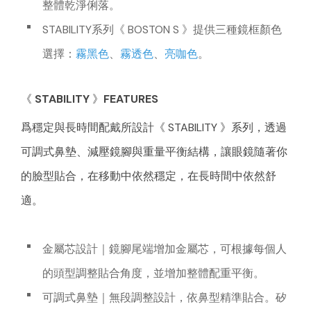
整體乾淨俐落。
STABILITY系列《 BOSTON S 》提供三種鏡框顏色
選擇：
霧黑色
、
霧透色
、
亮咖色
。
《 STABILITY 》FEATURES
爲穩定與長時間配戴所設計《 STABILITY 》系列，透過
可調式鼻墊、減壓鏡腳與重量平衡結構，讓眼鏡隨著你
的臉型貼合，在移動中依然穩定，在長時間中依然舒
適。
金屬芯設計｜鏡腳尾端增加金屬芯，可根據每個人
的頭型調整貼合角度，並增加整體配重平衡。
可調式鼻墊｜無段調整設計，依鼻型精準貼合。矽