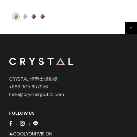
CRYSTAL 增艷太陽眼鏡
+886 905 657956
hello@crystalrgb425.com
FOLLOW US
#COOLYOURVISION