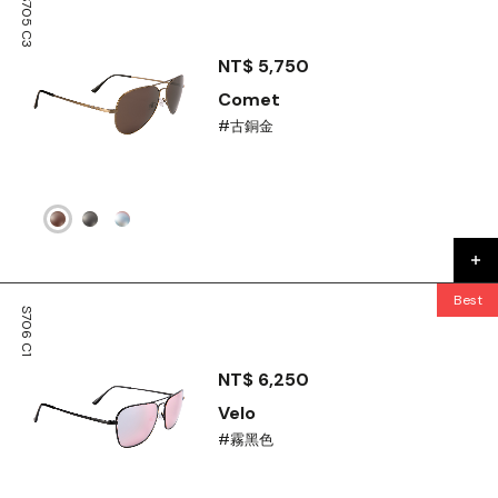
S705 C3
NT$ 5,750
Comet
#古銅金
Best
S706 C1
seller
NT$ 6,250
Velo
#霧黑色