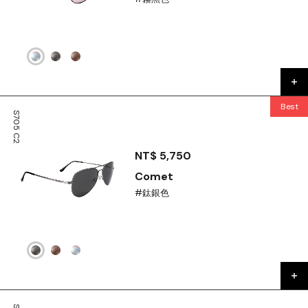
Best
S705 C2
seller
NT$ 5,750
Comet
#鈦銀色