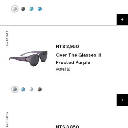
O003 C2
NT$ 3,950
Over The Glasses III
Frosted Purple
#磨砂紫
O003 C3
NT$ 3,850