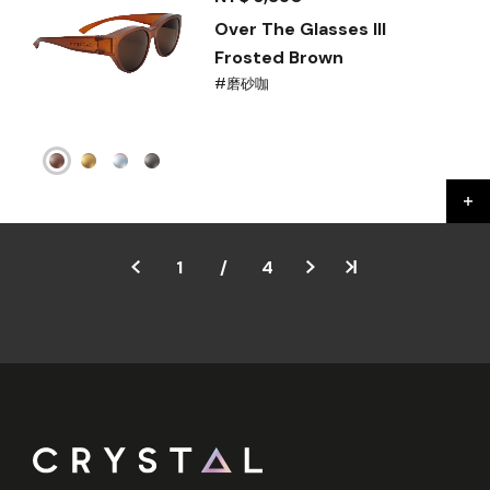
Over The Glasses III
Frosted Brown
#磨砂咖
1
/
4