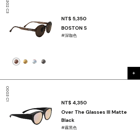
S302 C3
NT$ 5,350
BOSTON S
#深咖色
O003 C1
NT$ 4,350
Over The Glasses III Matte
Black
#霧黑色